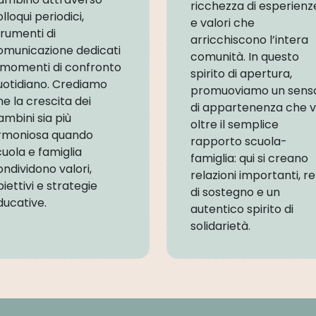
ricchezza di esperienz
lloqui periodici,
e valori che
trumenti di
arricchiscono l’intera
omunicazione dedicati
comunità. In questo
 momenti di confronto
spirito di apertura,
uotidiano. Crediamo
promuoviamo un sens
he la crescita dei
di appartenenza che 
ambini sia più
oltre il semplice
rmoniosa quando
rapporto scuola-
cuola e famiglia
famiglia: qui si creano
ondividono valori,
relazioni importanti, re
iettivi e strategie
di sostegno e un
ducative.
autentico spirito di
solidarietà.