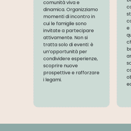
comunità viva e
co
dinamica. Organizziamo
s
momenti di incontro in
c
cui le famiglie sono
e
invitate a partecipare
q
attivamente. Non si
c
tratta solo di eventi: è
b
un’opportunità per
a
condividere esperienze,
s
scoprire nuove
c
prospettive e rafforzare
ob
i legami.
e