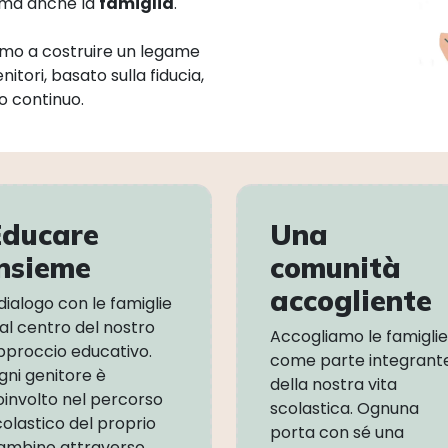
, ma anche la
famiglia
.
amo a costruire un legame
itori, basato sulla fiducia,
go continuo.
Educare
Una
insieme
comunità
accogliente
 dialogo con le famiglie
 al centro del nostro
Accogliamo le famiglie
pproccio educativo.
come parte integrant
gni genitore è
della nostra vita
oinvolto nel percorso
scolastica. Ognuna
colastico del proprio
porta con sé una
ambino attraverso