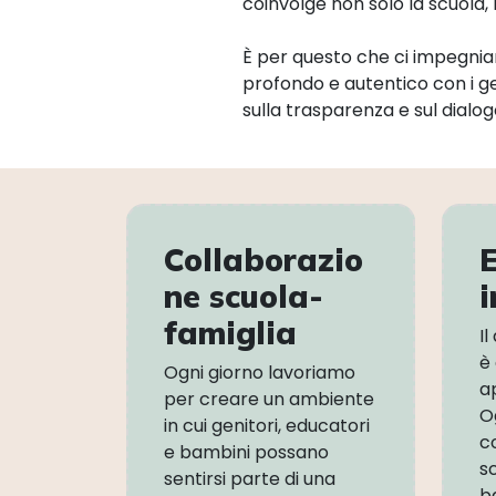
coinvolge non solo la scuola
È per questo che ci impegni
profondo e autentico con i gen
sulla trasparenza e sul dialo
Collaborazio
ne scuola-
famiglia
Il
è
Ogni giorno lavoriamo
a
per creare un ambiente
O
in cui genitori, educatori
c
e bambini possano
s
sentirsi parte di una
b